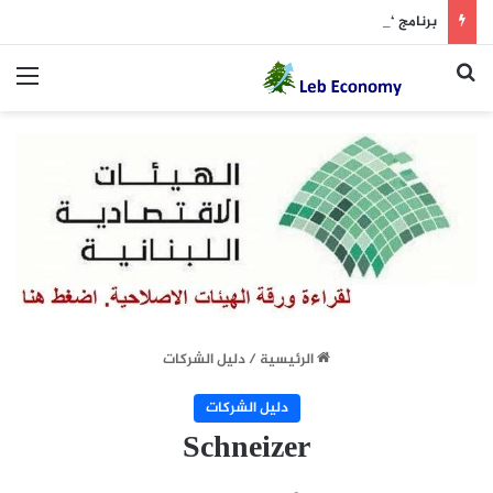
برنامج “امان” في خطر؟
بحث عن
الق
الرئيسية
/
دليل الشركات
دليل الشركات
Schneizer