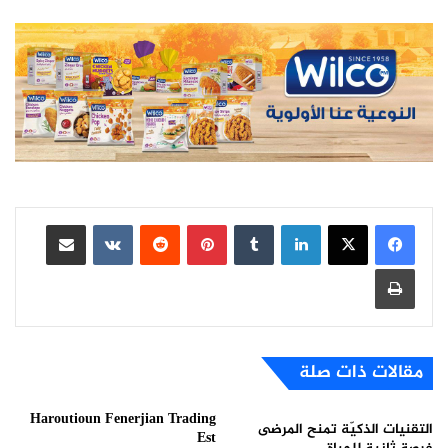
لينكدإن
بينتيريست
مشاركة عبر البريد
طباعة
مقالات ذات صلة
Haroutioun Fenerjian Trading
التقنيات الذكيّة تمنح المرضى
Est