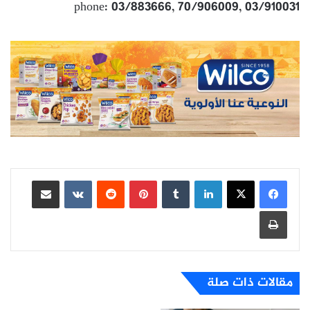
phone: 03/883666, 70/906009, 03/910031
لينكدإن
بينتيريست
مشاركة عبر البريد
طباعة
مقالات ذات صلة