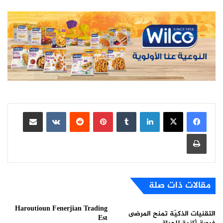
لينكدإن
بينتيريست
مشاركة عبر البريد
طباعة
مقالات ذات صلة
Haroutioun Fenerjian Trading
التقنيات الذكيّة تمنح المرضى
Est