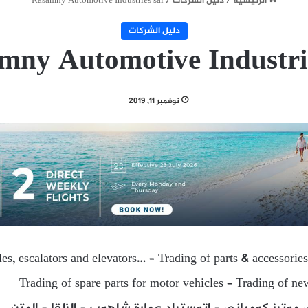
الرئيسية
/
دليل الشركات
/
Rasamny Automotive Industries sal
دليل الشركات
mny Automotive Industrie
نوفمبر 11, 2019
es, escalators and elevators… – Trading of parts & accessories
Trading of spare parts for motor vehicles – Trading of ne