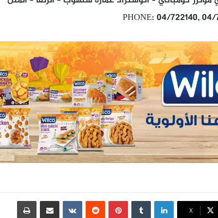
وترز كومباني – اتوستراد عمارة شلهوب – الزلقا – المتن
PHONE: 04/722140, 04/
لينكدإن
بينتيريست
مشاركة عبر البريد
طباعة
X