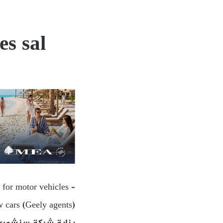
s sal
 for motor vehicles –
w cars (Geely agents)