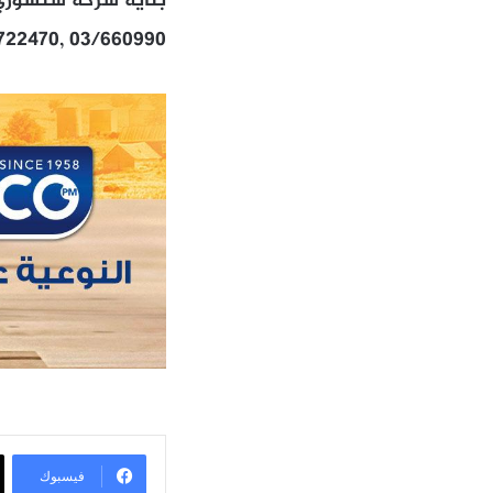
بناية شركة سنشوري م
722470, 03/660990
فيسبوك