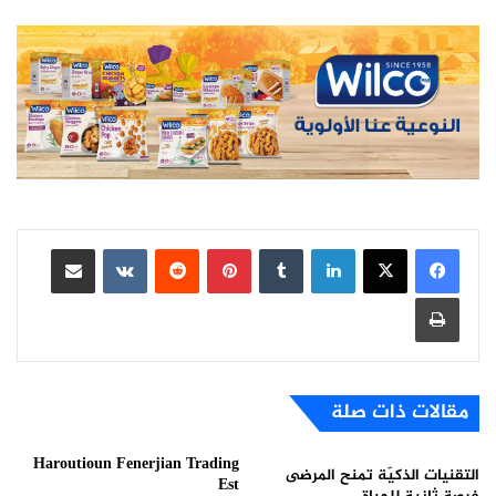
لينكدإن
بينتيريست
مشاركة عبر البريد
طباعة
مقالات ذات صلة
Haroutioun Fenerjian Trading
التقنيات الذكيّة تمنح المرضى
Est