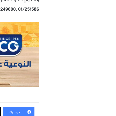
ملك وليد حرب – سوق
/249600, 01/251586
فيسبوك