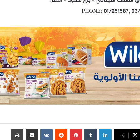
 السمك اللبناني – برج حمود – المتن
PHONE: 01/251587, 03
لينكدإن
بينتيريست
مشاركة عبر البريد
طباعة
X