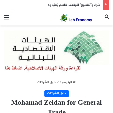
شراء و”تقطيع” للوقت… قاسم يُغرّد وحيداً (الشرق الأوسط 7 آب)
بحث عن
الق
الرئيسية
/
دليل الشركات
دليل الشركات
Mohamad Zeidan for General
Trade