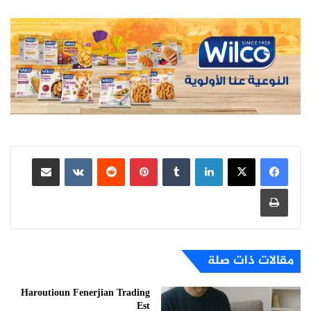
لينكدإن
بينتيريست
مشاركة عبر البريد
طباعة
مقالات ذات صلة
Haroutioun Fenerjian Trading
Est