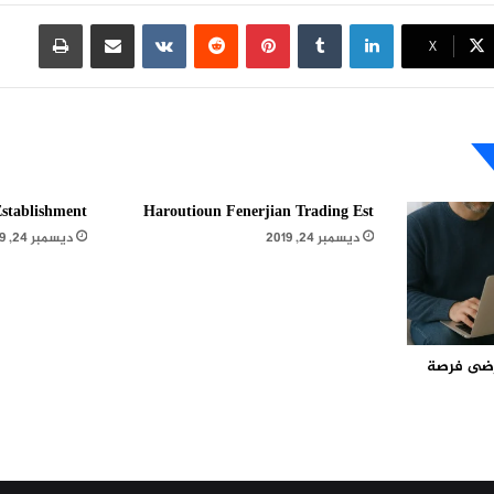
لينكدإن
بينتيريست
مشاركة عبر البريد
طباعة
X
stablishment
Haroutioun Fenerjian Trading Est
ديسمبر 24, 2019
ديسمبر 24, 2019
مرضى فرصة