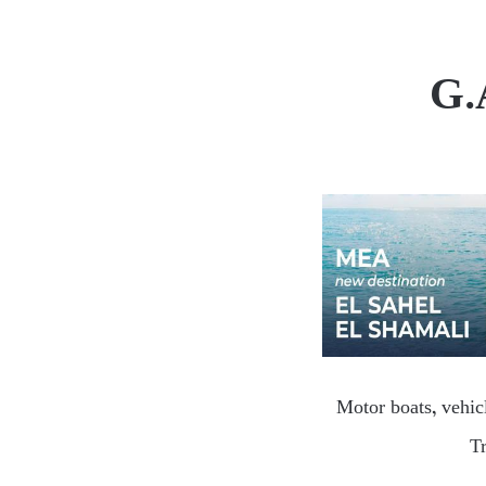
G.
Motor boats, vehicl
Tr