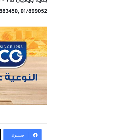
بناية بايلايان ط 1 – بولفار سن الفيل – سد البوشرية – المتن
/883450, 01/899052
فيسبوك