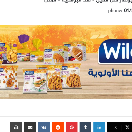
phone: 01
لينكدإن
بينتيريست
مشاركة عبر البريد
طباعة
X