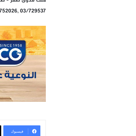
ملك فدوى صقر – طريق
/752026, 03/729537
فيسبوك