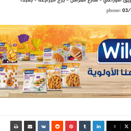
 الاوزاعي – شارع المرامل – برج البراجنة – بعبدا
phone: 03
لينكدإن
بينتيريست
مشاركة عبر البريد
طباعة
X