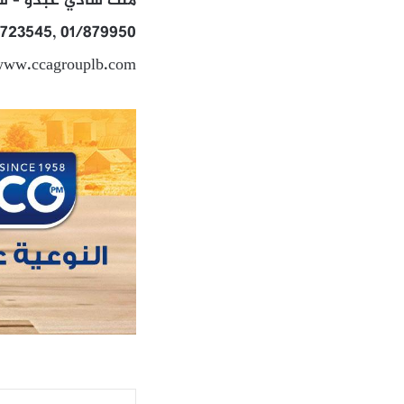
ملك شادي عبدو – شا
/723545, 01/879950
 www.ccagrouplb.com