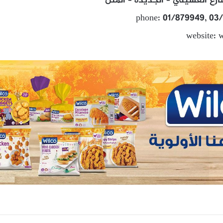
رع العسيلي – الجديدة – المتن
phone: 01/879949, 03
website: