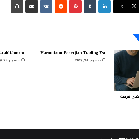
لينكدإن
بينتيريست
مشاركة عبر البريد
طباعة
X
stablishment
Haroutioun Fenerjian Trading Est
ديسمبر 24, 2019
ديسمبر 24, 2019
مرضى فرصة