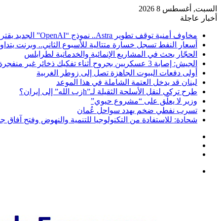
السبت, أغسطس 8 2026
أخبار عاجلة
مخاوف أمنية توقف تطوير Astra.. نموذج “OpenAI” الجديد يقترب من قدرات خطيرة
أسعار النفط تسجل خسارة متتالية للأسبوع الثاني.. وبرنت يتداول دون 84 
الحجّار بحث في المشاريع الإنمائية والخدماتية لطرابلس
الجيش: إصابة 3 عسكريين بجروح أثناء تفكيك ذخائر غير منفجرة في زوطر الغربية
أولى دفعات البيوت الجاهزة تصل إلى زوطر الغربية
لبنان قد يدخل العتمة الشاملة في هذا الموعد
طرح تركي لنقل الأسلحة الثقيلة لـ”hزب الله” إلى إيران؟
وزير لا يعلّق على “مشروع حيوي”
تسرب نفطي ضخم يهدد سواحل عُمان
شحادة: للاستفادة من التكنولوجيا للتنمية والنهوض وفتح آفاق جد
تسجيل
مقال
الدخول
إضافة
عشوائي
عمود
القائمة
جانبي