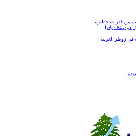
دولاراً
يدة