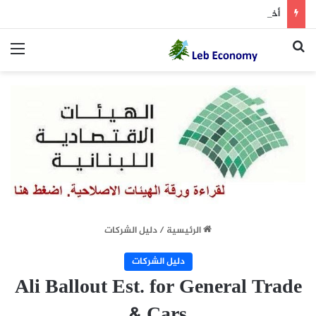
أخطر ما دار داخل غرفة المفاوضات
بحث عن
الق
الرئيسية
/
دليل الشركات
دليل الشركات
Ali Ballout Est. for General Trade
& Cars