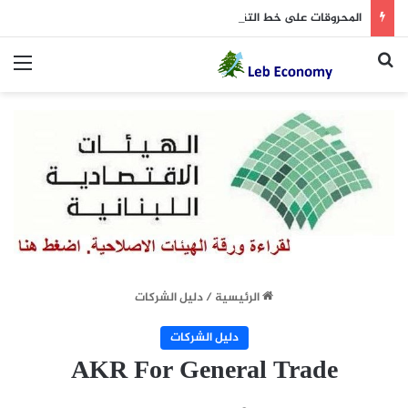
المحروقات على خط التقلّبات… البنزين يتراجع والمازوت يرتفع
بحث عن
الق
الرئيسية
/
دليل الشركات
دليل الشركات
AKR For General Trade