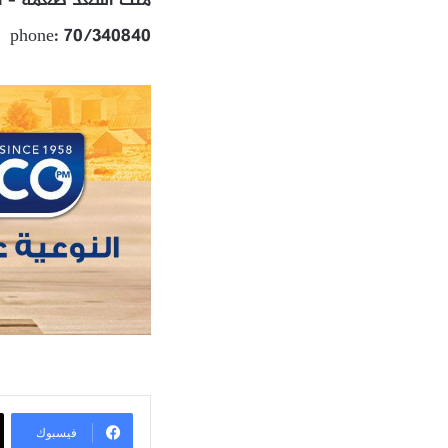
ملك اسعد طعمه – الا
phone: 70/340840
فيسبوك