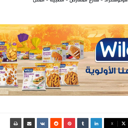
وتوستراد – شارع المعارض – الضبية – المتن
لينكدإن
بينتيريست
مشاركة عبر البريد
طباعة
X