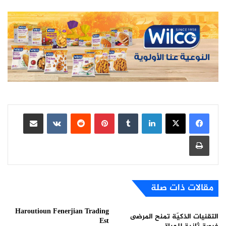
لينكدإن
بينتيريست
مشاركة عبر البريد
طباعة
مقالات ذات صلة
Haroutioun Fenerjian Trading
التقنيات الذكيّة تمنح المرضى
Est