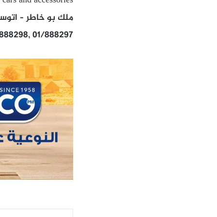
 cars and accessories
ملك بو خاطر – اتوستر
/888298, 01/888297