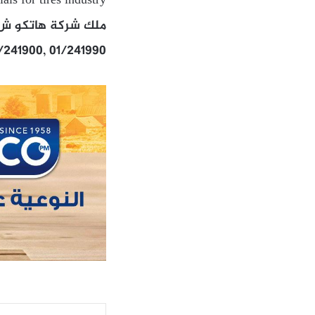
ls for tires industry
ملك شركة هاتكو ش م
1/241900, 01/241990