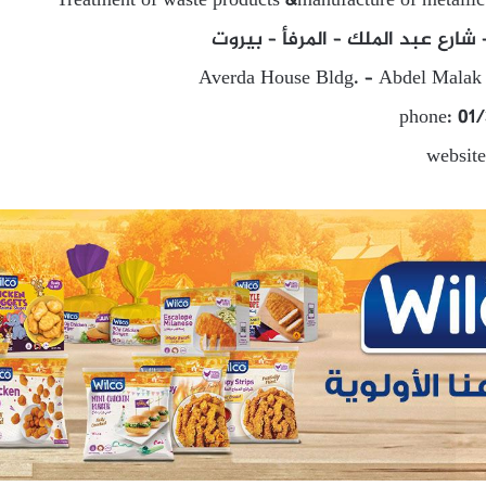
Treatment of waste products &manufacture of metallic
Averda House Bldg. – Abdel Malak st
phone: 01
websit