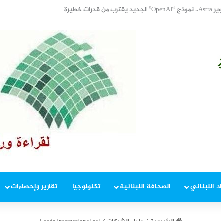
تالية للأسبوع الثاني.. وبرنت يتداول دون 84 دولاراً
د اللبناني
الصحافة اللبنانية
تكنولوجيا
تقارير وإحصاءات