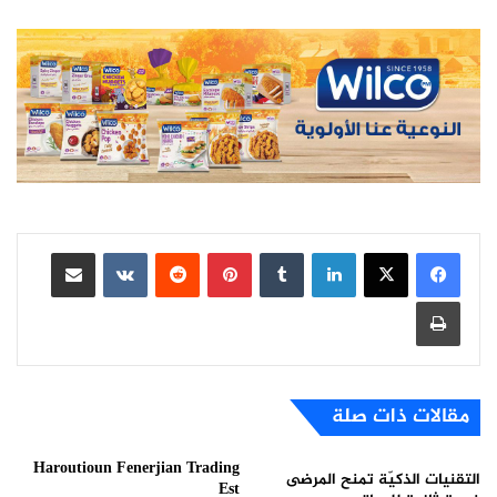
لينكدإن
بينتيريست
مشاركة عبر البريد
طباعة
مقالات ذات صلة
Haroutioun Fenerjian Trading
التقنيات الذكيّة تمنح المرضى
Est