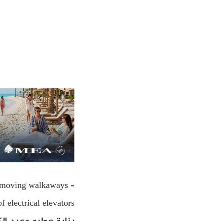
nd moving walkaways –
f electrical elevators