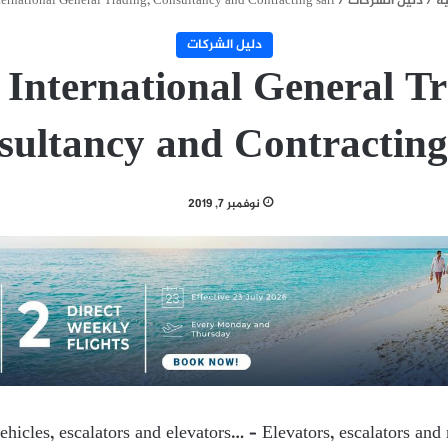
ة
/
دليل الشركات
/
ternational General Trading, Consultancy and Contracting sarl
دليل الشركات
d International General Tr
ultancy and Contracting
نوفمبر 7, 2019
ehicles, escalators and elevators… – Elevators, escalators a