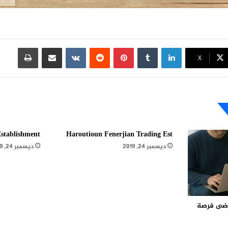
لينكدإن
بينتيريست
مشاركة عبر البريد
طباعة
X
stablishment
Haroutioun Fenerjian Trading Est
ديسمبر 24, 2019
ديسمبر 24, 2019
مرضى فرصة