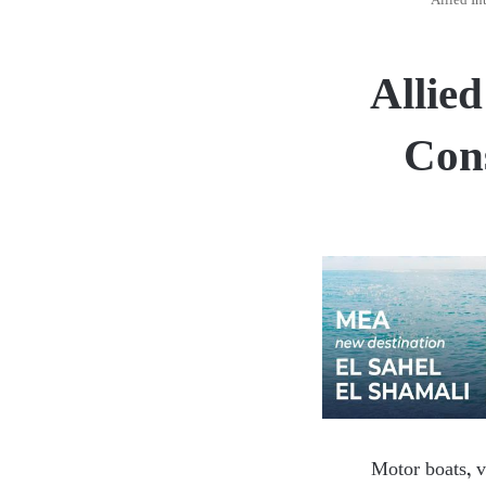
Allied In
Allie
Cons
Motor boats, v