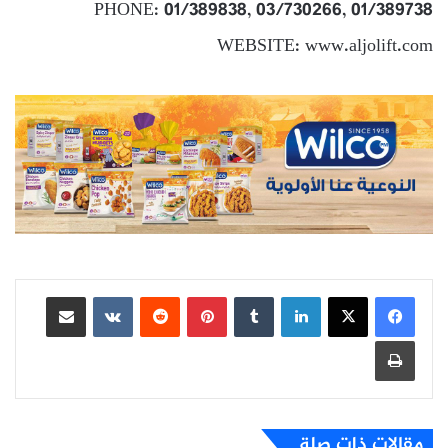
PHONE: 01/389838, 03/730266, 01/389738
WEBSITE: www.aljolift.com
لينكدإن
بينتيريست
مشاركة عبر البريد
طباعة
مقالات ذات صلة