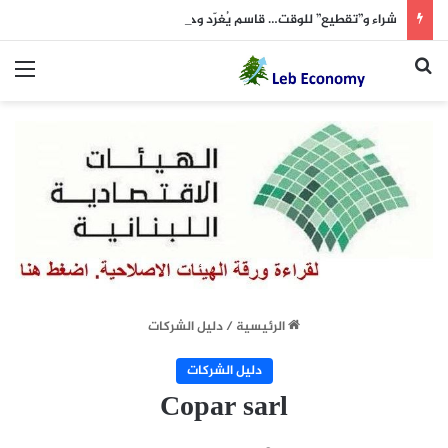
شراء و”تقطيع” للوقت… قاسم يُغرّد وحيداً (الشرق الأوسط 7 آب)
بحث عن
الق
الرئيسية
/
دليل الشركات
دليل الشركات
Copar sarl