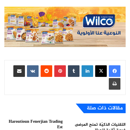
لينكدإن
بينتيريست
مشاركة عبر البريد
طباعة
مقالات ذات صلة
Haroutioun Fenerjian Trading
التقنيات الذكيّة تمنح المرضى
Est