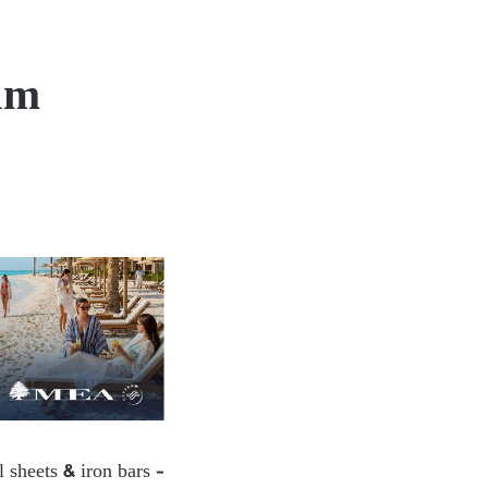
um
 sheets & iron bars –