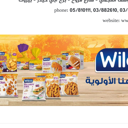
سف العجمي – شارع فروخ – برج ابي حيدر – بيروت
phone: 05/810111, 03/882610, 0
website: ww