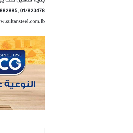
بناية شاهين ملك يو
3/882885, 01/823478
w.sultansteel.com.lb