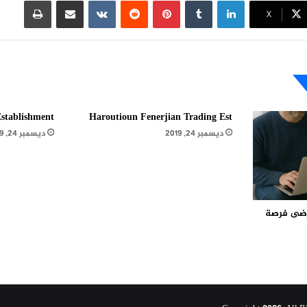
لينكدإن
بينتيريست
مشاركة عبر البريد
طباعة
X
stablishment
Haroutioun Fenerjian Trading Est
ديسمبر 24, 2019
ديسمبر 24, 2019
مرضى فرصة