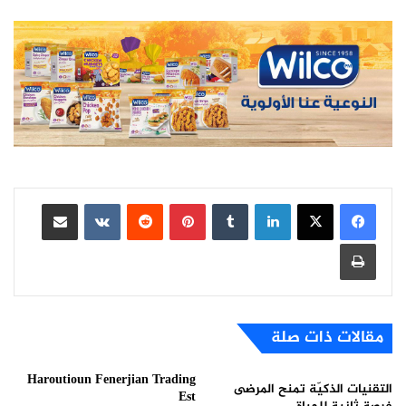
لينكدإن
بينتيريست
مشاركة عبر البريد
طباعة
مقالات ذات صلة
Haroutioun Fenerjian Trading
التقنيات الذكيّة تمنح المرضى
Est