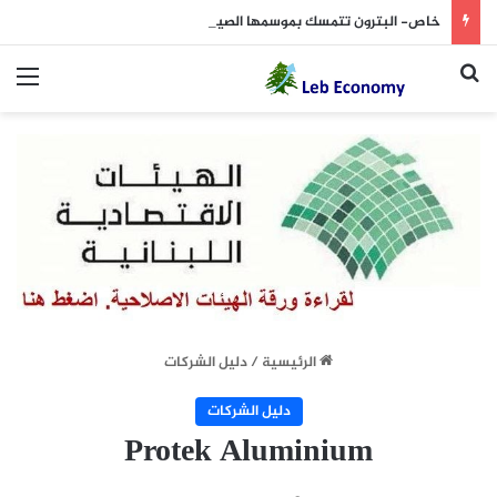
خاص- البترون تتمسك بموسمها الصيفي… والتجار يعوّلون على الأسابيع المقبلة
بحث عن
الق
الرئيسية
/
دليل الشركات
دليل الشركات
Protek Aluminium