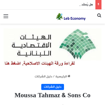
هل يُعقَد لقاء بين القيادة السوريّة و”الحزب”؟ (الشرق الأوسط 7 آب)
بحث عن
الق
الرئيسية
/
دليل الشركات
دليل الشركات
Moussa Tahmaz & Sons Co