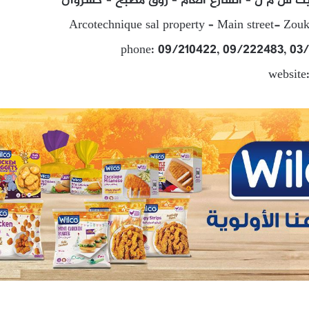
ك ش م ل – الشارع العام – زوق مصبح – كسروان
Arcotechnique sal property – Main street- Zo
phone: 09/210422, 09/222483, 03
website