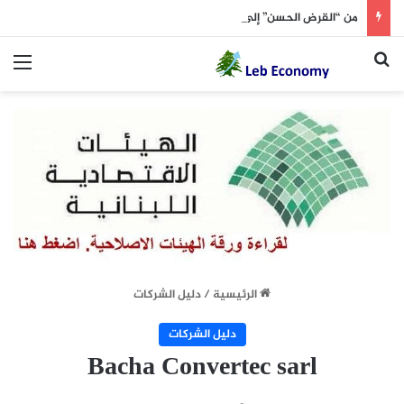
من “القرض الحسن” إلى مطار بيروت.. حزب الله “يختنق” مالياً
بحث عن
الق
الرئيسية
/
دليل الشركات
دليل الشركات
Bacha Convertec sarl