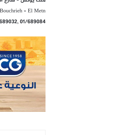
ملك يونس – شارع ال
Bouchrieh – El Metn
/689032, 01/689084