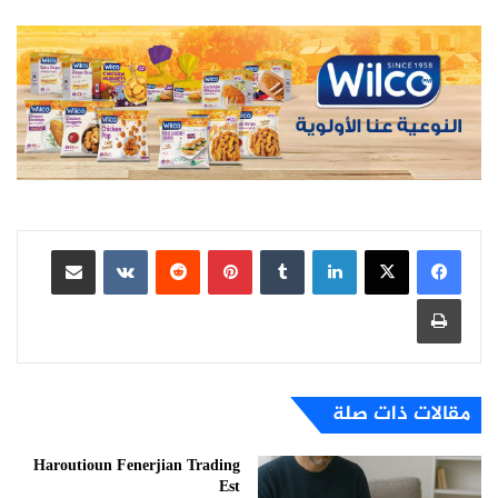
لينكدإن
بينتيريست
مشاركة عبر البريد
طباعة
مقالات ذات صلة
Haroutioun Fenerjian Trading
Est