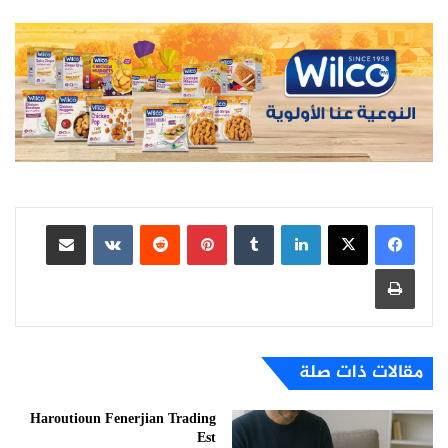
لينكدإن
بينتيريست
مشاركة عبر البريد
طباعة
مقالات ذات صلة
Haroutioun Fenerjian Trading
Est