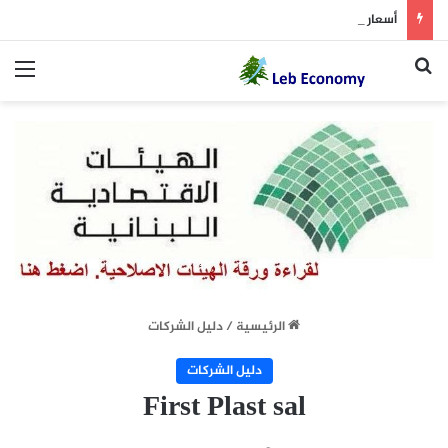
أسعار النفط تسجل خسارة متتالية للأسبوع الثاني.. وبرنت يتداول دون 84 دولاراً
بحث عن
الق
الرئيسية
/
دليل الشركات
دليل الشركات
First Plast sal