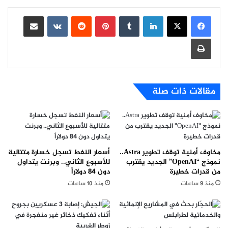
لينكدإن
بينتيريست
مشاركة عبر البريد
طباعة
مقالات ذات صلة
مخاوف أمنية توقف تطوير Astra..
أسعار النفط تسجل خسارة متتالية
نموذج “OpenAI” الجديد يقترب
للأسبوع الثاني.. وبرنت يتداول
من قدرات خطيرة
دون 84 دولاراً
منذ 9 ساعات
منذ 10 ساعات