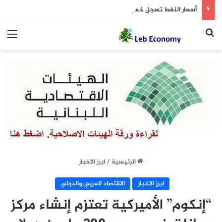
أسعار النفط تسجل خسارة متتالية للأسبوع الثاني.. وبرنت يتداول دون 84 دولاراً
بحث عن
الق
الرئيسية
/
ابرز الاخبار
ابرز الاخبار
الاقتصاد العربي والدولي
“إنكوم” الأميركية تعتزم إنشاء مركز