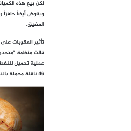
لكن بيع هذه الكميات
ويقوض أيضاً حافزاً 
المضيق.
تأثير العقوبات على ا
عملية تحميل للنفط و
46 ناقلة محملة بالنفط أو الوقود الإيراني على امتداد الساحل الإيراني.