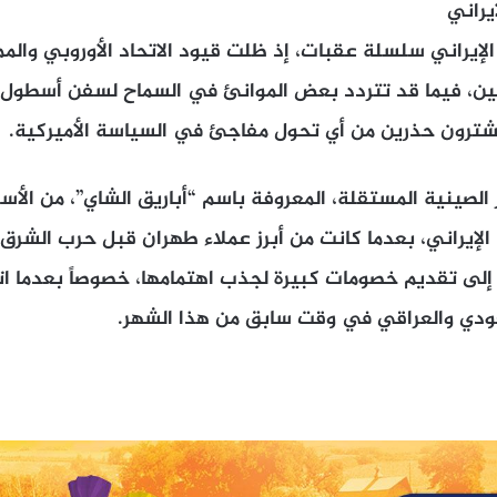
يراني
لإيراني سلسلة عقبات، إذ ظلت قيود الاتحاد الأوروبي والمم
مين، فيما قد تتردد بعض الموانئ في السماح لسفن أسطول ا
مشترون حذرين من أي تحول مفاجئ في السياسة الأميركية.
 الصينية المستقلة، المعروفة باسم “أباريق الشاي”، من الأسو
 الإيراني، بعدما كانت من أبرز عملاء طهران قبل حرب الشرق
ن إلى تقديم خصومات كبيرة لجذب اهتمامها، خصوصاً بعدما 
عودي والعراقي في وقت سابق من هذا الشهر.