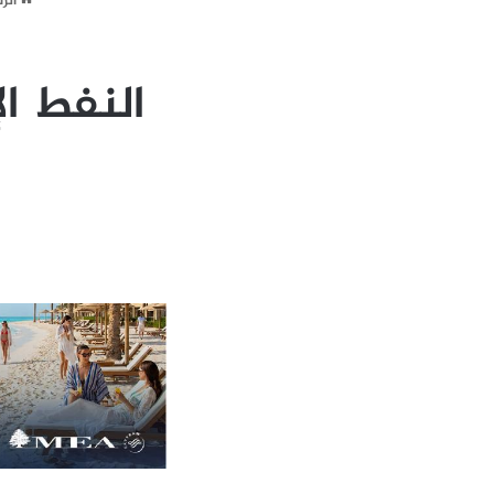
الر
النفط ال