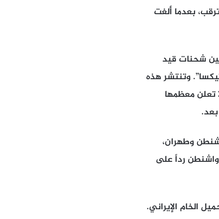
ترقب، بعدما ألغت
رض البحر بنحو 63 مليون برميل، بين شحنات قيد
يكسا”. وتنتشر هذه
ا تعلن معظمها
بعد.
اشنطن وطهران،
غيه واشنطن رداً على
ميل الخام الإيراني.