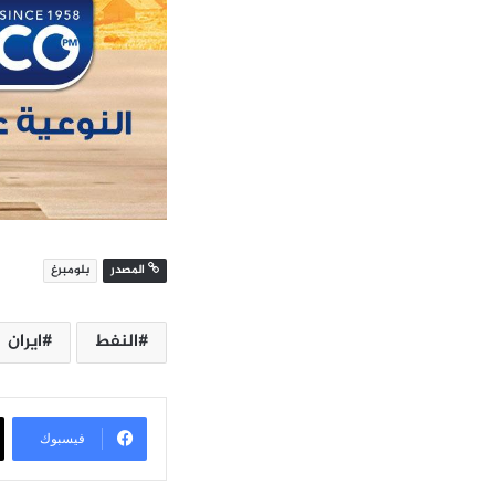
المصدر
بلومبرغ
النفط
ايران
فيسبوك