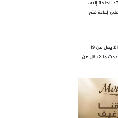
د الحاجة إليه،
على إعادة فتح
قالت منظمة “متحدون ضد إيران النووية”، وهي منظمة غير ربحية، إنها رصدت ما لا يقل عن 19
ددت ما لا يقل عن