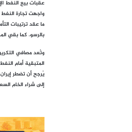
عقبات بيع النفط الإ
واجهت تجارة النفط ا
ما عقد ترتيبات التأ
بالرسو. كما بقي ال
وتُعد مصافي التكرير
المتبقية أمام النفط
يُرجح أن تضطر إيرا
إلى شراء الخام الس