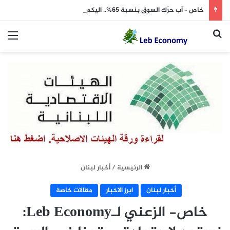
خاص – آب حرّك السوق بنسبة 65%.. اليكم تفاصيل المشهد في قطاع تأجير السيارات
بحث عن
الق
الرئيسية
/
أخبار لبنان
أخبار لبنان
ابرز الاخبار
مقالات خاصة
خاص- الزعني لـLeb Economy: