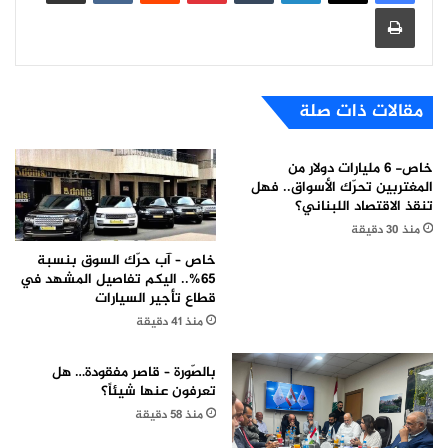
طباعة
مقالات ذات صلة
خاص- 6 مليارات دولار من
المغتربين تحرّك الأسواق.. فهل
تنقذ الاقتصاد اللبناني؟
منذ 30 دقيقة
خاص – آب حرّك السوق بنسبة
65%.. اليكم تفاصيل المشهد في
قطاع تأجير السيارات
منذ 41 دقيقة
بالصّورة – قاصر مفقودة… هل
تعرفون عنها شيئاً؟
منذ 58 دقيقة