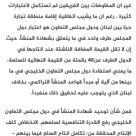
غير ان المفاوضات بين الفريقين لم تستكمل لاعتبارات
كثيرة ، رغم ان ما يشيب اتفاقية إقامة منطقة تجارة
حرة بين لبنان ودول مجلس التعاون هو اعتبار دول
المجلس طرف واحد في ما يتعلق بشهادة المنشأ، حيث
إن لا تقل القيمة المضافة الناشئة عند انتاجها في
الدول الطرف عن40 بالمئة من القيمة النهائية للسلعة،
ما يعني استفادة دول مجلس التعاون الخليجي في ما
بينها من آلية أو مبدأ قواعد المنشأ التراكمي، بخلاف
لبنان الذي يتوجب عليه تحقيق ذلك منفرداً.
فمن شأن توحيد شهادة المنشأ في دول مجلس التعاون
الخليجي رفع القدرة التنافسية لسلعهم، لانخفاض كلف
الإنتاج المحققة من: تكامل انتاج السلع فيما بينهم –