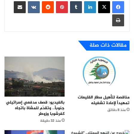
لينكدإن
بينتيريست
مشاركة عبر البريد
طباعة
مقالات ذات صلة
مناقصة لتأهيل مطار القليعات
بالفيديو: قصف مدفعي إسرائيلي
تمهيداً لإعادة تشغيله
جنوباً.. وتقدّم للمشاة باتجاه
منذ 8 دقائق
كفرشوبا وزوطر
منذ 32 دقيقة