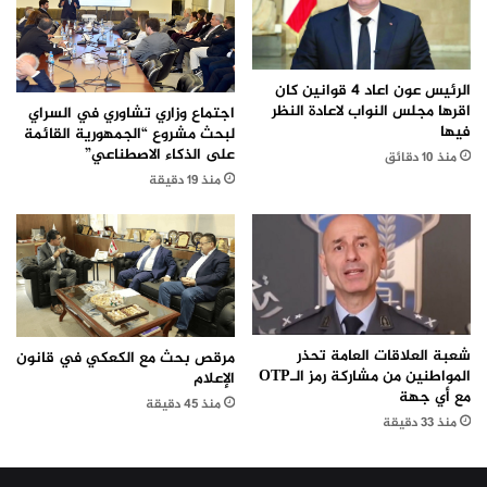
الرئيس عون اعاد 4 قوانين كان
اقرها مجلس النواب لاعادة النظر
اجتماع وزاري تشاوري في السراي
فيها
لبحث مشروع “الجمهورية القائمة
على الذكاء الاصطناعي”
منذ 10 دقائق
منذ 19 دقيقة
شعبة العلاقات العامة تحذر
مرقص بحث مع الكعكي في قانون
المواطنين من مشاركة رمز الـOTP
الإعلام
مع أي جهة
منذ 45 دقيقة
منذ 33 دقيقة