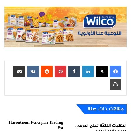
لينكدإن
بينتيريست
مشاركة عبر البريد
طباعة
مقالات ذات صلة
Haroutioun Fenerjian Trading
التقنيات الذكيّة تمنح المرضى
Est