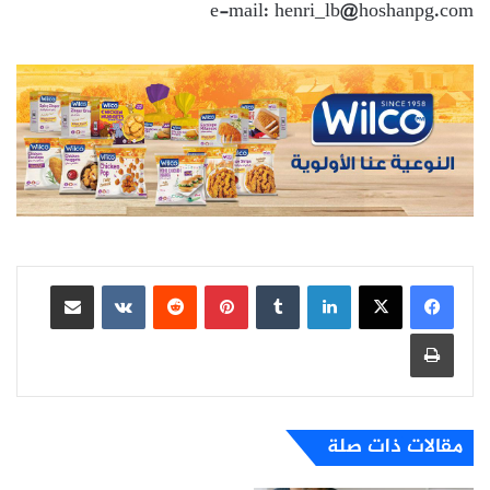
e-mail: henri_lb@hoshanpg.com
لينكدإن
بينتيريست
مشاركة عبر البريد
طباعة
مقالات ذات صلة