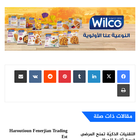
لينكدإن
بينتيريست
مشاركة عبر البريد
طباعة
مقالات ذات صلة
Haroutioun Fenerjian Trading
التقنيات الذكيّة تمنح المرضى
Est