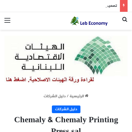
تصعيد إسرائيلي عنيف في قضاء صور
بحث عن
الق
الرئيسية
/
دليل الشركات
دليل الشركات
Chemaly & Chemaly Printing
Press sal