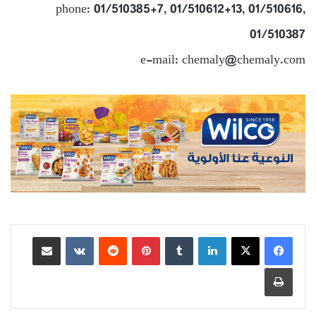
phone: 01/510385+7, 01/510612+13, 01/510616,
01/510387
e-mail: chemaly@chemaly.com
لينكدإن
بينتيريست
مشاركة عبر البريد
طباعة