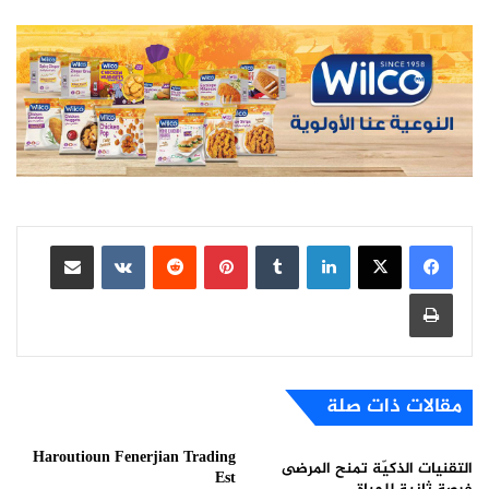
لينكدإن
بينتيريست
مشاركة عبر البريد
طباعة
مقالات ذات صلة
Haroutioun Fenerjian Trading
التقنيات الذكيّة تمنح المرضى
Est