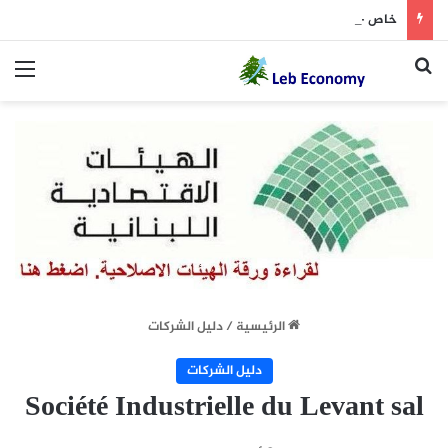
خاص – لبنان يتصدر عربياً في مؤشرين( إنفوغراف)
بحث عن
الق
الرئيسية
/
دليل الشركات
دليل الشركات
Société Industrielle du Levant sal