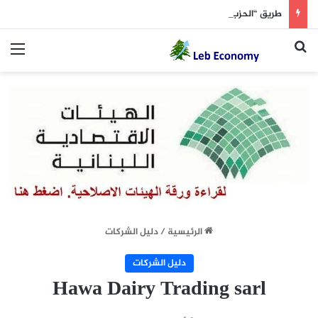
طريق “الحزب” إلى دمشق.. ما زالت طويلة؟( اللواء 8 آب)
بحث عن
الق
الرئيسية
/
دليل الشركات
دليل الشركات
Hawa Dairy Trading sarl