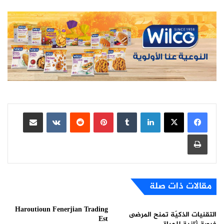
لينكدإن
بينتيريست
مشاركة عبر البريد
طباعة
مقالات ذات صلة
Haroutioun Fenerjian Trading
التقنيات الذكيّة تمنح المرضى
Est