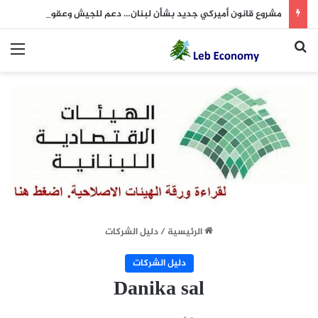
مشروع قانون أميركي جديد بشأن لبنان… دعم للجيش وعقوبات على داعمي “حزب الله”
بحث عن
الق
الرئيسية
/
دليل الشركات
دليل الشركات
Danika sal